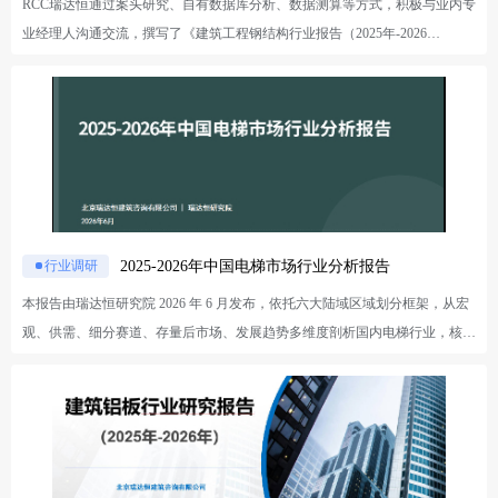
RCC瑞达恒通过案头研究、自有数据库分析、数据测算等方式，积极与业内专
市场发展情况、应用产品趋势等方面进行探讨分析 六、数据库研究：从RCC
业经理人沟通交流，撰写了《建筑工程钢结构行业报告（2025年-2026
数据库分析中央空调的招标数情况，数据中心、工业建筑等领域的的投资情况
年）》。报告呈现了钢结构行业的市场发展环境、项目建设情况及未来发展趋
及主要参与企业排名
势等信息，旨在助力钢结构行业客户进行市场分析及业务开拓与布局。 一、
宏观环境研究：分析当下的经济、政策、社会、技术环境对钢结构行业的宏观
影响 二、竞争格局研究：分析目前钢结构企业发展情况、典型钢结构企业发
展动态及钢结构市场规模等信息 三、重点应用领域研究：结合RCC项目数据
库，分析基础建设、工业制造、住宅、商办及公共建筑领域的钢结构项目建设
情况 四、海外建设发展研究：结合钢结构产品进出口贸易数据以及海外钢结
构项目建设，分析钢结构海外发展情况 五、发展趋势研究：结合业内专业经
2025-2026年中国电梯市场行业分析报告
行业调研
理人访谈，RCC对当前钢结构市场现状挑战、应用领域趋势及利好政策推动等
本报告由瑞达恒研究院 2026 年 6 月发布，依托六大陆域区域划分框架，从宏
方面进行探讨分析
观、供需、细分赛道、存量后市场、发展趋势多维度剖析国内电梯行业，核心
结论为行业正式告别高速增量扩张，迈入存量提质、后市场主导的转型周期。
宏观层面，政策、经济、社会、技术四大维度驱动行业转型。政策端以老旧电
梯更新加装、绿色能效、智能运维为核心，2025 年 189 亿元特别国债支持 12.
6 万台旧梯更新，20 年以上电梯强制评估、新建公建一级能效强制落地，加装
电梯表决门槛简化破除落地阻力。经济端地产投资深度下滑，住宅、商办、办