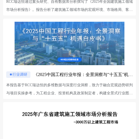
RCC瑞达恒通过案头研究、自有数据库分析撰写了《2025年全国建筑施工领域
市场分析报告》。报告分析了建筑施工领域市场的宏观环境、市场格局、客户
需求、竞争态势等，旨在助力建筑施工领域客户进行市场分析及业务开拓与布
局。 本报告涵盖7个模块内容：第1部分，为宏观环境研究，综合分析建筑业
宏观指标、区域财政能力及政策影响，助力企业把握政策动向及落地方向；第
2部分，为市场格局洞察，主要解析公投资金分布、公投/民营市场基本面及营
商环境，让企业知道谁出钱、谁在干、干哪些领域；第3部分，为业施工企业
分析，通过梳理公招与民营市场中，头部施工企业名单及业主合作关系等，明
确展现“谁中标项目多”“谁跟民营业主合作多”等情况，帮企业对标同行找定
位；【RCC依托工程信息网推出民营市场施工企业分析，从报告期新开工项目
《2025中国工程行业年报：全景洞察与“十五五”机遇白皮书》
行业调研
切入，分析承接民营业主项目的施工单位，助力企业锁定擅长做民企项目的同
本报告基于RCC瑞达恒的多维数据与深度行业洞察，致力于融合宏观趋势研判
行】；第4部分，为业主需求分析，通过分析政府/央国企和民企两大类业主的
与项目实操参考，为工程企业、投资机构及政策制定者，构建全景式行业图
头部业主名单及其与施工企业的合作网络，帮企业找发包多、开工多的业主；
景，提供精准化机遇指引。报告旨在助力各方厘清转型脉络，把握“十五五”发
【RCC依托工程信息网推出民营业主开工分析，从报告期新开工项目切入，按
展的关键窗口期。
省市、行业统计头部民营业主，助力企业锁定项目需求旺盛的民企业主】；第
5部分，为未来半年业主需求预测，依托RCC工程信息网的海量项目数据，结
合业主性质、项目预计开工时间等指标，预测2025年四季度全国及各行业
的“发包大户”与“开工主力”，给企业提供未来半年值得重点攻坚的业主名单及