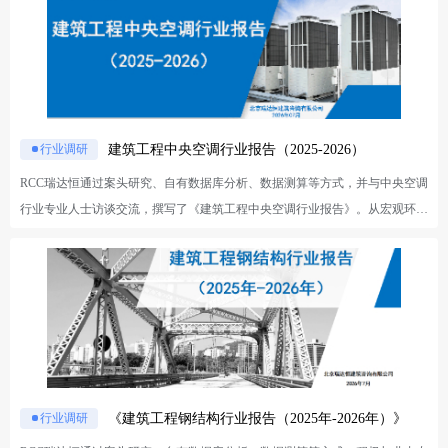
客户提供前瞻性决策参考。
驱动下，建材企业正积极将业务触角延伸至精装住宅市场，并着手构建系统性
的战略布局。面对精装住宅市场数据零散、竞品不明、需求滞后等痛点，《20
26年上半年精装住宅空调市场分析报告》将全景呈现精装住宅市场规模与区域
格局，解码头部业主精装战略，专项分析空调、新风部品在精装住宅的市场与
多维度分布特征，结合RCC独家数据预判未来一年精装住宅建设趋势，为企业
提供精准决策参考。
建筑工程中央空调行业报告（2025-2026）
行业调研
RCC瑞达恒通过案头研究、自有数据库分析、数据测算等方式，并与中央空调
行业专业人士访谈交流，撰写了《建筑工程中央空调行业报告》。从宏观环
境、行业现状、市场规模、应用市场、发展趋势、数据库研究六个方面对中央
空调行业进行解读，旨在助力行业客户进行中央空调市场分析及业务开拓与布
局。 一、宏观环境研究：分析当下的经济、政策、社会、技术环境对中央空
调行业的宏观影响 二、发展现状研究：介绍中央空调的发展历程、产业链上
下游、生产企业情况、产量及增速、进出口贸易等行业信息 三、市场规模研
究：测算工程和家装中央空调的市场规模，细分到6个应用领域、8种产品类型
和全国31个省市（除港澳台外）等 四、重点应用市场研究：对现阶段重点爆
发的数据中心产业进行研究分析，帮助您对数据中心及液冷市场有直接的了解
《建筑工程钢结构行业报告（2025年-2026年）》
行业调研
五、发展趋势研究：结合行业内专业经理人访谈，RCC对市场发展趋势、旧改