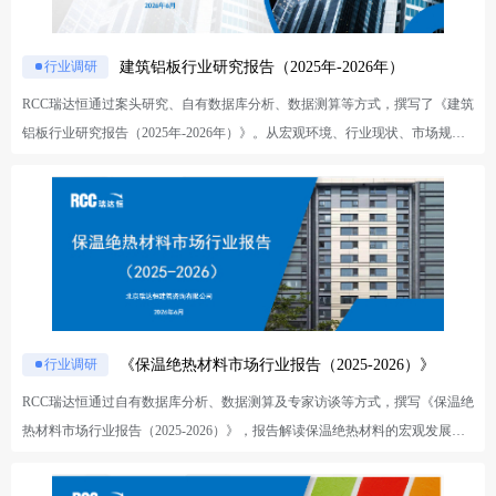
公楼投资全线负增，轨交、机场基建收缩，仅铁路投资保持 6% 正增长；保障
房、城中村改造、平急两用三大工程以存量改造对冲地产下行压力。社会端城
镇化放缓、60 岁以上人口占比超 18%，全国电梯保有量突破 1231 万台，超 2
建筑铝板行业研究报告（2025年-2026年）
行业调研
00 万台梯龄超 15 年，催生加装、更新、维保刚需。技术端 AIoT、数字孪生
RCC瑞达恒通过案头研究、自有数据库分析、数据测算等方式，撰写了《建筑
实现预测性维保，永磁同步曳引机、轻量化材料普及，智慧化、绿色化成为产
铝板行业研究报告（2025年-2026年）》。从宏观环境、行业现状、市场规
业升级主线。 行业供需格局显著换挡：保有量增速从早年 20% 以上回落至 20
模、竞争格局、发展趋势五个方面对金属板行业进行解读，旨在助力行业客户
25 年 6.8%，年产量约 140 万台且增速转负。区域分化突出，华东、中南保有
进行铝金属板市场分析及业务开拓与布局。 一、宏观发展环境研究：全面评
量合计占全国近 70%，广东、江苏保有量均超 140 万台领跑；西南地区 9.8%
估政治、经济、社会和技术环境，识别影响建筑铝板行业发展的关键因素
增速全国第一，中西部成为增长新引擎，东北、西北市场体量偏小、增长乏
二、行业发展现状研究：从行业发展简史、产业链动态、国际贸易等多个角
力。 新梯市场整体收缩，2025 年整体规模下滑 10%-15%，赛道景气度两极分
度，系统分析建筑铝板行业发展现状 三、市场竞争格局研究：结合典型企业
化。住宅、商办、轨交、机场需求大幅走弱；医疗康养、铁路、先进制造为高
近年运营表现与业务规划动态，系统梳理现阶段铝板相关企业的核心特征
景气赛道，需求保持正向增长。城市层级分化明显，一线以存量改造为主，强
四、市场应用规模及潜力领域：结合RCC权威数据，系统评估建筑铝板应用的
二线是市场中坚，三四线库存高企、增量空间有限。 存量后市场成为核心增
整体发展空间与市场机遇 五、行业发展趋势研究：结合行业内专业经理人访
《保温绝热材料市场行业报告（2025-2026）》
行业调研
长极，加装电梯 2025 年增速达 30%-40%，市场竞争从单纯卖设备转向设备、
谈，以及RCC对当前市场的洞察，探讨行业未来走向、应用领域变化和所面临
RCC瑞达恒通过自有数据库分析、数据测算及专家访谈等方式，撰写《保温绝
工程、金融、运维一体化综合服务；老旧梯更新、智能化维保需求持续爆发，
的风险等
热材料市场行业报告（2025-2026）》，报告解读保温绝热材料的宏观发展环
厂商加速从设备制造商向全生命周期服务商转型。 整体来看，国内电梯行业
境及现状、建筑保温和工业保温绝热两大应用场景的规模及趋势等信息，助力
增长逻辑彻底重构，传统地产增量红利消退，老旧电梯更新、既有住宅加装、
产业链客户开展市场分析与业务开拓布局。