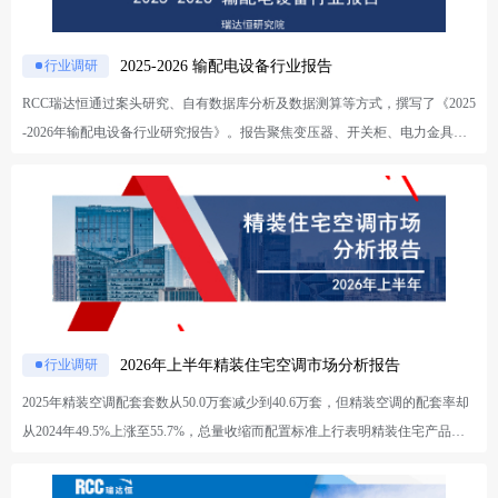
2025-2026 输配电设备行业报告
行业调研
RCC瑞达恒通过案头研究、自有数据库分析及数据测算等方式，撰写了《2025
-2026年输配电设备行业研究报告》。报告聚焦变压器、开关柜、电力金具三
大核心品类，从宏观环境、市场现状、竞争格局、需求规模、出口表现及发展
趋势六个维度进行系统解读，旨在助力行业客户把握输配电设备市场的增长机
遇与战略布局。 一、宏观环境研究： 系统分析宏观经济走势、电力消费结构
变化、电力工程投资周期及政策驱动，揭示“十五五”期间电网投资跨越5万亿
门槛的历史性机遇。 二、变压器市场研究： 从市场规模、企业格局、国网/南
网主配网需求规模、竞争格局及出口表现等多维度，全面剖析变压器行业量价
齐升的确定性增长趋势。 三、开关柜市场研究： 聚焦企业注册趋势、梯队分
层格局，系统梳理国网/南网主配网开关柜的需求规模、区域分布及竞争态
2026年上半年精装住宅空调市场分析报告
行业调研
势。 四、电力金具市场研究： 基于RCC项目库数据，测算电网侧市场容量，
2025年精装空调配套套数从50.0万套减少到40.6万套，但精装空调的配套率却
分析三网及特高压细分市场的竞争格局、行业集中度及出口前景。 五、行业
从2024年49.5%上涨至55.7%，总量收缩而配置标准上行表明精装住宅产品结
发展趋势与重点工程： 提炼投资规模跃升、主配微协同重构、算电协同提
构优化，空调逐步由可选配置向改善楼盘标配转变，长期渗透率上行空间打
速、出海范式升级四大趋势，并结合RCC项目库梳理各省市重点工程，为行业
开。在好房子、装配式等政策导向与即买即住、品质保障等消费者需求的双轮